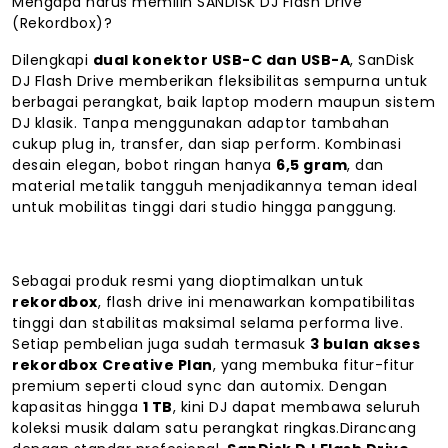
Mengapa harus memilih SANDISK DJ Flash Drive
(Rekordbox)?
Dilengkapi
dual konektor USB-C dan USB-A
, SanDisk
DJ Flash Drive memberikan fleksibilitas sempurna untuk
berbagai perangkat, baik laptop modern maupun sistem
DJ klasik. Tanpa menggunakan adaptor tambahan
cukup plug in, transfer, dan siap perform. Kombinasi
desain elegan, bobot ringan hanya
6,5 gram
, dan
material metalik tangguh menjadikannya teman ideal
untuk mobilitas tinggi dari studio hingga panggung.
Sebagai produk resmi yang dioptimalkan untuk
rekordbox
, flash drive ini menawarkan kompatibilitas
tinggi dan stabilitas maksimal selama performa live.
Setiap pembelian juga sudah termasuk
3 bulan akses
rekordbox
Creative Plan
, yang membuka fitur-fitur
premium seperti cloud sync dan automix. Dengan
kapasitas hingga
1 TB
, kini DJ dapat membawa seluruh
koleksi musik dalam satu perangkat ringkas.Dirancang